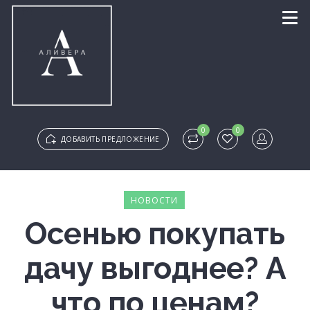
0
0
ДОБАВИТЬ ПРЕДЛОЖЕНИЕ
Логин
НОВОСТИ
Осенью покупать
Пароль
Забыли?
дачу выгоднее? А
что по ценам?
Запомнить