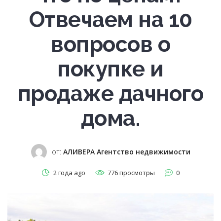
Отвечаем на 10
ВОЙТИ В СИСТЕМУ
вопросов о
Регистрация
покупке и
продаже дачного
дома.
от:
АЛИВЕРА Агентство недвижимости
2 года ago
776 просмотры
0